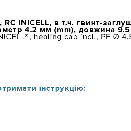
 RC INICELL, в т.ч. гвинт-заглу
аметр 4.2 мм (mm), довжина 9.
ICELL®, healing cap incl., PF Ø 
отримати інструкцію: