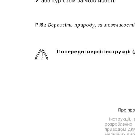
✔ або кур’єром за можливості.
P.S.:
Бережіть природу, за можливості 
Попередні версії інструкції
Нижній
Про про
Інструкції
колонтитул
розроблених 
приводом для
медичних вир