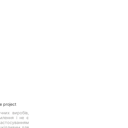
e project
чних виробів,
млення і не є
застосуванням
шкідливим для