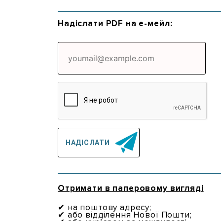
Надіслати PDF на е-мейл:
Отримати в паперовому вигляді
✔ на поштову адресу;
✔ або відділення Нової Пошти;