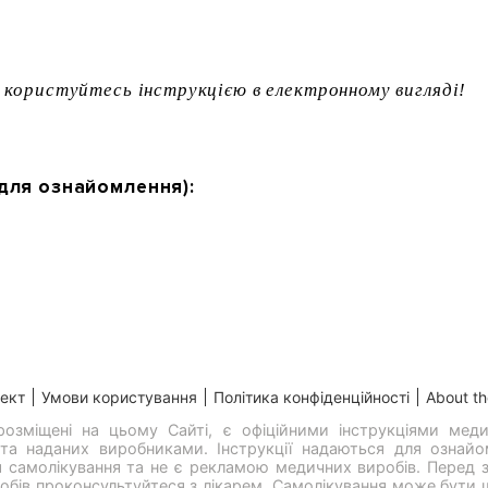
користуйтесь інструкцією в електронному вигляді!
 (для ознайомлення):
ект
Умови користування
Політика конфіденційності
About th
, розміщені на цьому Сайті, є офіційними інструкціями меди
та наданих виробниками. Інструкції надаються для ознайо
 самолікування та не є рекламою медичних виробів. Перед 
обів проконсультуйтеся з лікарем. Самолікування може бути 