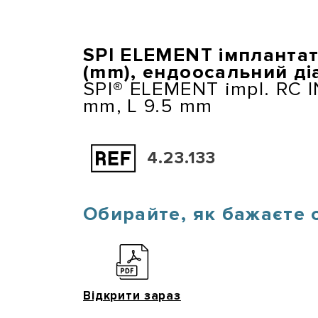
Перейти
до
основного
SPI ELEMENT імплантат,
вмісту
(mm), ендоосальний ді
SPI® ELEMENT impl. RC IN
mm, L 9.5 mm
4.23.133
Обирайте, як бажаєте 
Відкрити зараз